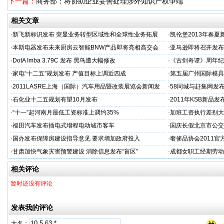
下一篇：
商务部：将协助企业妥善处理涉外知识产权争端
相关文章
·
新飞新标识发布 突显业务转型区域性和全球性业务拓展
·
凯伦堡2013年春
·
本斯电器发布未来厨房云智能BNW产品即将亮相高交会
·
亚马逊即将召开发布会
·
DotA Imba 3.79C 发布 黑鸟遭大幅修改
·
《古剑奇谭》周年纪
·
家电“十二五”规划发布 产值目标上调近四成
·
第五届广州国际模具展
会
·
2011LASRE上海（国际）汽车用品暨改装展览会新闻发
·
58同城与赶集网发
布会暨答谢晚宴隆重举行
·
石化业十二五规划有望10月发布
·
2011年KSB新品
·
“十一”起河南月最低工资标准上调约35%
·
加班工资执行差别大
·
福田汽车发布插电式增程电动城市客车
·
国庆长假北京市公交
·
国办发布保障房建设指导意见 要求增加政府投入
·
奢侈品协会2011
·
甘肃加快气象灾害预警建设 消除信息发布“盲区”
·
成都女职工经期劳动
相关评论
暂时还没有评论
发表我的评论
大名：