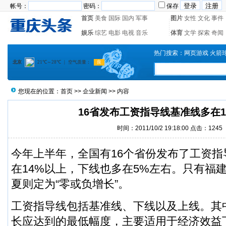
帐号：
密码：
保存
首页
美食
国际
国内
军事
图片
女性
文化
事件
娱乐
综艺
电影
电视
音乐
体育
文学
探索
奇闻
热门搜索：
网页游戏
火箭
您现在的位置：
首页
>>
企业新闻
>> 内容
16省发布工资指导线基准线多在1
时间：2011/10/2 19:18:00 点击：1245
今年上半年，全国有16个省份发布了工资
在14%以上，下线也多在5%左右。只有福建
夏则定为“零或负增长”。
工资指导线包括基准线、下线以及上线。其
长应达到的最低幅度，主要适用于经济效益