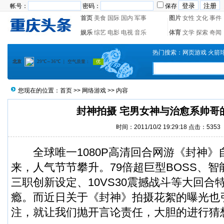
帐号：
密码：
保存
首页
美食
国际
国内
军事
图片
女性
文化
事件
娱乐
综艺
电影
电视
音乐
体育
文学
探索
奇闻
热门搜索：
网页游戏
火箭
您现在的位置：
首页
>>
网络游戏
>> 内容
封神拍摄 宅男女神与治愈系帅哥
时间：2011/10/2 19:29:18 点击：5353
全球唯一1080P高清回合网游《封神》
来，人气节节攀升。79倍超巨型BOSS、
三职创新设定、10VS30震撼战斗等大回合
瘾。而近日关于《封神》拍摄花絮的曝光也
注，就让我们抛开言论责任，大胆的进行猜