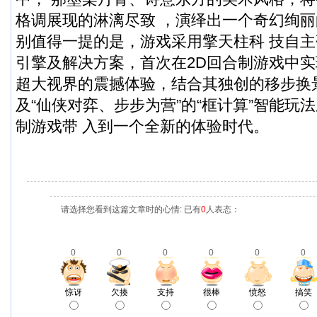
格调展现的淋漓尽致 ，演绎出一个奇幻绚
别值得一提的是，游戏采用擎天柱科 技自主研
引擎及解决方案，首次在2D回合制游戏中实现 1
超大视界的震撼体验，结合其独创的移步换
及“仙侠对弈、步步为营”的“框计算”智能玩
制游戏带 入到一个全新的体验时代。
请选择您看到这篇文章时的心情: 已有
0
人表态：
0
0
0
0
0
0
惊讶
欠揍
支持
很棒
愤怒
搞笑