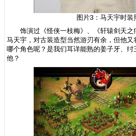
图片3：马天宇时装
饰演过《怪侠一枝梅》、《轩辕剑天之
马天宇，对古装造型当然游刃有余，但他又
哪个角色呢？是我们耳详能熟的姜子牙、纣
他？