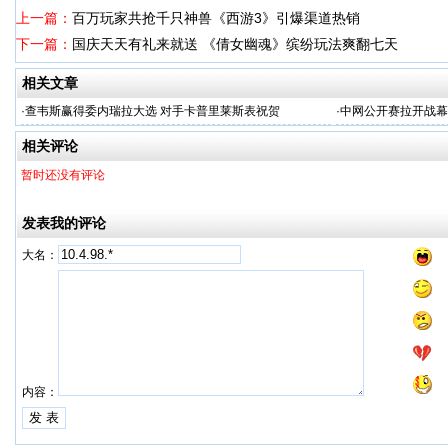
上一篇：
百万玩家共抢千只神兽《西游3》引爆渠道热销
下一篇：
国庆天天有礼来就送 《倩女幽魂》缤纷玩法爽翻七天
相关文章
·
查韦斯赢得委内瑞拉大选 对手卡普里莱斯表祝贺
·
中网公开赛拉开战幕
相关评论
暂时还没有评论
发表我的评论
大名：
内容：