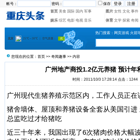
帐号：
密码：
保存
首页
美食
国际
国内
军事
图片
女性
文化
事件
娱乐
综艺
电影
电视
音乐
体育
文学
探索
奇闻
热门搜索：
网页游戏
火箭
您现在的位置：
首页
>>
奇闻趣事
>> 内容
广州地产商投1.2亿元养猪 预计年
时间：2011/10/3 17:28:14 点击：1244
广州现代生猪养殖示范区内，工作人员正在
猪舍墙体、屋顶和养猪设备全套从美国引进
总监吃过才给猪吃
近三十年来，我国出现了6次猪肉价格大幅波