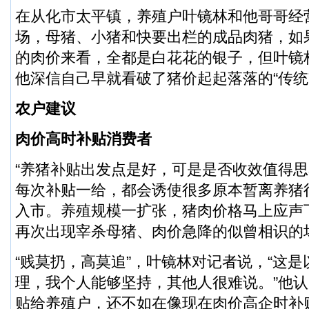
在从化市太平镇，养殖户叶镜林和他哥哥经
场，母猪、小猪和快要出栏的成品肉猪，如
的肉价来看，全都是白花花的银子，但叶镜
他深信自己早就看破了猪价起起落落的“传统
农户建议
肉价高时补贴消费者
“养猪补贴出发点是好，可是是否收效值得思
每次补贴一给，都会诱使很多原本暂离养猪
入市。养殖规模一扩张，猪肉价格马上应声
再次出现宰杀母猪、肉价急降的似曾相识的
“贱莫扔，高莫追”，叶镜林对记者说，“这
理，我个人能够坚持，其他人很难说。”他
贴给养殖户，还不如在像现在肉价高企时补