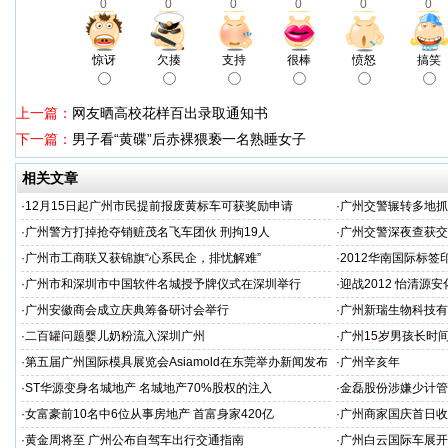
0
0
0
0
0
0
惊讶
欠揍
支持
很棒
愤怒
搞笑
上一篇：
网友晒高校花样百出录取通知书
下一篇：
男子看“黄碟”后赤裸猥亵一名熟睡女子
相关文章
·
12月15日起广州市民提前报废黄标车可获奖励申请
·
广州交警辗转多地抓
·
广州警方打掉抢夺销赃茂名飞车团伙 刑拘19人
·
广州交警深夜查获交
·
广州市工商联又获锦旗“心系民企，排忧解难”
·
2012华南国际标签
·
广州市和深圳市中国软件名城授予牌仪式在深圳举行
·
迎战2012 怡清源
·
广州安徽商会成立庆典筹备研讨会举行
·
广州新瑞生物科技有
·
二百罐问题婴儿奶粉流入深圳广州
·
广州15岁男孩长时
·
第五届广州国际模具展览会Asiamold在东莞举办新闻发布
·
广州辛亥年
会
·
ST华源变身名城地产 名城地产70%股权的注入
·
金磊股份涉嫌少计管
·
女富豪前10名中6位从事房地产 首富身家420亿
·
广州商家国庆首日收1
·
黄金周将至 广州公布自驾车出行交通指南
·
广州白云国际车展开