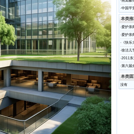
碳”战
·
燕窝酸
牌服务
·
中国平
建设
本类推
·
爱护亲
健康
·
爱护亲
·
《快乐
·
徐洁儿
·
201
·
第六届
本类固
没有