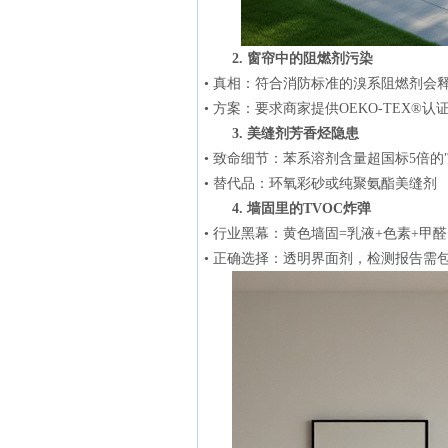
2. 窗帘中的阻燃剂污染
• 真相：符合消防标准的溴系阻燃剂会
• 方案：要求商家提供OEKO-TEX®认
3. 美缝剂芳香烃隐患
• 致命细节：苯系溶剂含量超国标5倍的
• 替代品：环氧彩砂或纯聚氨酯美缝剂
4. 墙固里的TVOC炸弹
• 行业黑幕：黄色墙固=乳液+色素+甲醛
• 正确选择：透明界面剂，检测报告需包