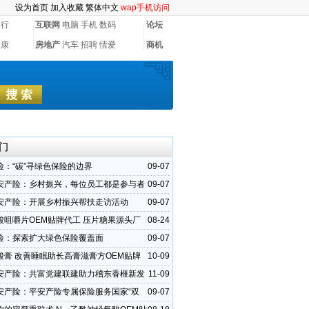
设为首页
加入收藏
繁体中文
wap手机访问
银行
互联网
电脑
手机
数码
论坛
健康
房地产
汽车
招聘
情爱
商机
门
险：“碳”寻绿色保险的边界
09-07
安产险：乡村振兴，每位员工都是参与者
09-07
安产险：开展乡村振兴帮扶走访活动
09-07
酸咀嚼片OEM贴牌代工 压片糖果源头厂
08-24
拿样
险：探索扩大绿色保险覆盖面
09-07
酸膏 改善睡眠助长高膏滋膏方OEM贴牌
10-09
业服务商
安产险：共富党建联建助力稽东香榧新发
11-09
安产险：平安产险专属保险服务国家“双
09-07