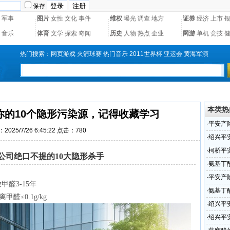
保存
军事
图片
女性
文化
事件
维权
曝光
调查
地方
证券
经济
上市
音乐
体育
文学
探索
奇闻
历史
人物
热点
企业
网游
单机
竞技
热门搜索：
网页游戏
火箭球赛
热门音乐
2011世界杯
亚运会
黄海军演
本类热
你的10个隐形污染源，记得收藏学习
·
平安产
2025/7/26 6:45:22 点击：780
·
绍兴平
·
柯桥平
公司绝口不提的10大隐形杀手
·
氨基丁
家 免费
·
平安产
醛3-15年
·
氨基丁
醛≤0.1g/kg
厂家专
·
绍兴平
展
·
绍兴平