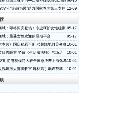
略，护航绿色储能产业创新发展
你的容颜重驻术 N—乙酰神经氨酸OEM贴
08-18
商
安:坚守“金融为民”助力国家养老第三支柱
12-09
荐
商城：即将闪亮登场！专业呵护女性经期
05-17
商城：最受女性欢迎的经期平台
05-17
大本营》国庆精彩不断 邓超跪地何炅变身
10-01
节目秀睡衣 坐镇《生活魔法师》气场足
10-01
1东方时尚电视模特大赛全国总决赛上海落幕
10-01
央视舞蹈大赛将收官 舞林高手巅峰荟萃
10-01
顶