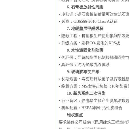
6. 石膏板放射性污染
• 冷知识：磷石膏板辐射量可达建筑石膏
• 必查：GB6566-2010 Class A认证
7. 地暖垫层甲醛缓释
• 隐蔽工程：挤塑板生产使用氟利昂发
• 升级方案：选择CO₂发泡的XPS板
8. 水性漆固化剂陷阱
• 伪环保：异氰酸酯固化剂接触潮湿空
• 真环保：纯丙烯酸乳液体系
9. 玻璃胶霉变产毒
• 长期危害：霉变后释放孢子及挥发性
• 终极方案：MS改性硅烷胶（10年防
10. 新风系统二次污染
• 行业盲区：静电除尘箱产生臭氧浓度
• 科学配置：HEPA滤网+活性炭组合
维权要点
要求装修公司提供《民用建筑工程室内环境