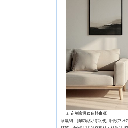
5. 定制家具边角料毒源
• 潜规则：抽屉底板/背板使用回收料压
• 破解：合同注明"所有板材同材质"并