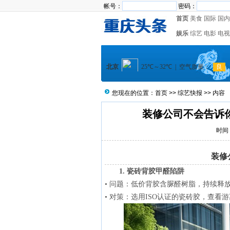
帐号：
密码：
首页
美食
国际
国内
娱乐
综艺
电影
电视
您现在的位置：
首页
>>
综艺快报
>> 内容
装修公司不会告诉
时间：
装修
1. 瓷砖背胶甲醛陷阱
• 问题：低价背胶含脲醛树脂，持续释放甲
• 对策：选用ISO认证的瓷砖胶，查看游离甲