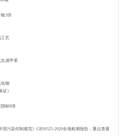
板3倍
泡工艺
气生成甲苯
硫化物
霉保证）
超国标8倍
污染控制规范》GB50325-2020全项检测报告，重点查看