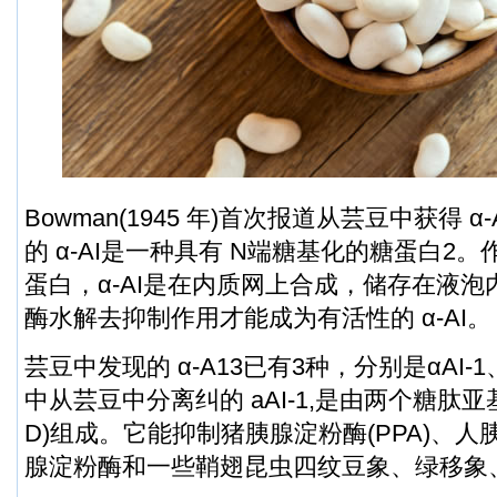
Bowman(1945 年)首次报道从芸豆中获得 
的 α-AI是一种具有 N端糖基化的糖蛋白2
蛋白，α-AI是在内质网上合成，储存在液
酶水解去抑制作用才能成为有活性的 α-AI。
芸豆中发现的 α-A13已有3种，分别是αAI-1、α
中从芸豆中分离纠的 aAI-1,是由两个糖肽亚基a(7
D)组成。它能抑制猪胰腺淀粉酶(PPA)、
腺淀粉酶和一些鞘翅昆虫四纹豆象、绿移象、