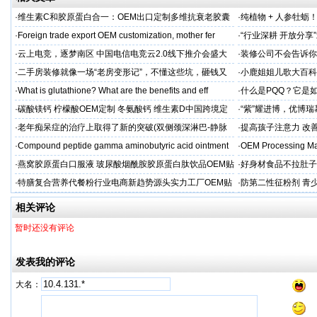
·
维生素C和胶原蛋白合一：OEM出口定制多维抗衰老胶囊
·
纯植物 + 人参牡蛎
力保驾护航
·
Foreign trade export OEM customization, mother fer
·
“行业深耕 开放分
·
云上电竞，逐梦南区 中国电信电竞云2.0线下推介会盛大
·
装修公司不会告诉你
启幕
·
二手房装修就像一场“老房变形记”，不懂这些坑，砸钱又
·
小鹿姐姐儿歌大百科
糟心！看完这篇再开工
·
What is glutathione? What are the benefits and eff
·
什么是PQQ？它是
·
碳酸镁钙 柠檬酸OEM定制 冬氨酸钙 维生素D中国跨境定
·
“紫”耀进博，优博
制
·
老年痴呆症的治疗上取得了新的突破(双侧颈深淋巴-静脉
·
提高孩子注意力 改善
吻合术)
·
Compound peptide gamma aminobutyric acid ointment
·
OEM Processing Man
·
燕窝胶原蛋白口服液 玻尿酸烟酰胺胶原蛋白肽饮品OEM贴
·
好身材食品不拉肚子
牌
·
特膳复合营养代餐粉行业电商新趋势源头实力工厂OEM贴
·
防第二性征粉剂 青
牌代工
相关评论
暂时还没有评论
发表我的评论
大名：