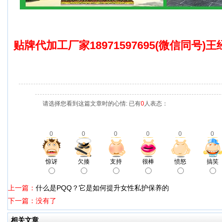
贴牌代加工厂家18971597695(微信同号)
请选择您看到这篇文章时的心情: 已有
0
人表态：
0
0
0
0
0
0
惊讶
欠揍
支持
很棒
愤怒
搞笑
上一篇：
什么是PQQ？它是如何提升女性私护保养的
下一篇：没有了
相关文章