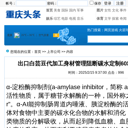
帐号：
密码：
保存
首页
美食
国际
国内
军事
图片
女性
文化
事件
娱乐
综艺
电影
电视
音乐
体育
文学
探索
奇闻
热门搜索：
网页游戏
火箭
您现在的位置：
首页
>>
上市公司
>> 内容
出口白芸豆代加工身材管理阻断碳水定制60
时间：2025/2/15 9:37:00 点击：996
α-淀粉酶抑制剂(a-amylase inhibitor，简
活性物质，属于糖苷水解酶的一种，国外称之为“st
r”。α-AI能抑制肠胃道内唾液、胰淀粉酶
体对食物中主要的碳水化合物的水解和消化
类物质的分解吸收，从而起到降低血糖、血