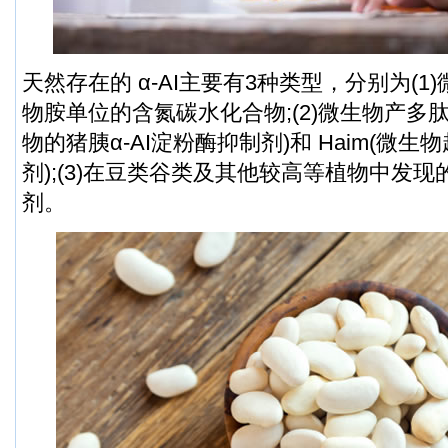
天然存在的 α-AI主要有3种类型，分别为(
物胺单位的含氮碳水化合物;(2)微生物产多肽
物的猪胰α-AI淀粉酶抑制剂)和 Haim(微生
剂);(3)在豆类谷类及其他较高等植物中发
剂。