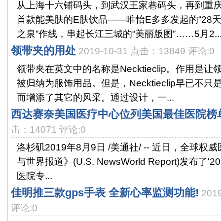
从上海十六铺码头，到武汉王家巷码头，再到重
首款能美肤的E肤饮品——唯怡E多多发起的“28天
之泉”作线，串起长江三城的“美丽版图”……5月2..
领带夹的用处
2019-10-31 点击：13849 评论:0
领带夹在英文中的名称是Necktieclip。作用是
被归纳为服饰用品。但是，Necktieclip早已不
而增添了其它的风采。通过设计，一...
西达赛奈美国医疗中心位列美国最佳医院榜
击：14071 评论:0
洛杉矶2019年8月9日 /美通社/ -- 近日，全球
与世界报道》(U.S. NewsWorld Report)发布了'
医院专...
佳明推三款gps手表 全新心率监测功能!
201
评论:0