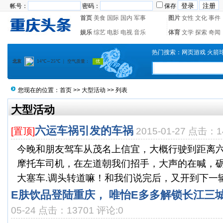
帐号：
密码：
保存
首页
美食
国际
国内
军事
图片
女性
文化
事件
娱乐
综艺
电影
电视
音乐
体育
文学
探索
奇闻
热门搜索：
网页游戏
火箭
您现在的位置：
首页
>>
大型活动
>> 列表
大型活动
六运车祸引发的车祸
[置顶]
2015-01-27 点击：1
今晚和朋友驾车从茂名上信宜，大概行驶到距离六
摩托车司机，在左道朝我们招手，大声的在喊，
大塞车.调头转道嘛！和我们说完后，又开到下一辆车
E肤饮品登陆重庆， 唯怡E多多解锁长江三
05-24 点击：13701 评论:0