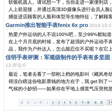
软银机器人。请试想一下，当你走进一家便利店
人上前迎接，并通过高清3D摄像头进行会员人脸
捕捉进店顾客的人脸和体型等生物特征，了解顾客的
Garmin推出智能手表fenix 6x pro
2019-10
热爱户外运动的人不说100%吧，至少99%都知
在上个月月底的时候，发布了超强的户外运动手表——
品，我作为户外达人，怎么能忍住不买呢？在它上市
佳明手表评测：军规级制作的手表有多坚固
13 评论:0
最近，笔者去看了一部刚上档的电影叫《飓风奇
得没白瞎这份电影票钱的地方在于，我 get 到
气候的小妙招——如果你在平地上感觉气压突然急速
首 页
上一页
1
2
3
4
5
6
下一页
末 页