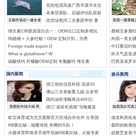
实拍包茂高速广西岑溪市水汶
·
名泰贸易队、启诚评估队获新
·
玉都市场后一健全者
信宜绿鸦河二夫妻因争吵 妻
美国一驱逐舰
·
维生素C和胶原蛋白合一：OEM出口定制多维抗
鹿精宝参鹿
·
·
纯植物 + 人参牡蛎！OEM 定制片剂，为男
外国一美女
·
·
Foreign trade export O
中日重启钓
·
·
What is glutathione? W
坏天气是造
·
·
碳酸镁钙 柠檬酸OEM定制 冬氨酸钙 维生素
巴西圣保罗3
·
·
国内新闻
娱乐新闻
浙江创欣信息科技:浅谈20
·
佛山三水老板娶儿媳 众多明
·
国内油价涨幅将达400元/
·
美图软件闯大祸 男
浙江“庙前长跪猪”当晚被送
姚晨黑白写真
·
欧宝体育成为尤文图斯官方区域合作伙伴 分享国
成龙和房祖名
·
·
RB莱比锡：颠覆传统 奔腾的牛队！
霸郎的检测
·
·
火狐体育即将牵手德甲劲旅RB莱比锡，火狐专家
赵雅芝发表“
·
·