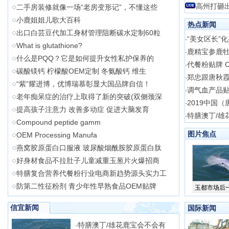
高州打砸出
二手房装修就像一场“老房变形记”，不懂这些
小鹿姐姐儿歌大百科
热点新闻
出口白芸豆代加工身材管理阻断碳水定制60粒
“美女区长”
·
What is glutathione?
鹿精宝参鹿
·
什么是PQQ？它是如何提升女性私护保养的
代餐粉贴牌 
·
碳酸镁钙 柠檬酸OEM定制 冬氨酸钙 维生
郑忠跟唐秋霞
·
“紫”耀进博，优博瑞慕彰显大国品牌自信！
调气血产品贴
·
老年痴呆症的治疗上取得了新的突破(双侧颈深
2019中国
·
提高孩子注意力 改善多动症 促进大脑发育
特膳澳丁/雄
·
Compound peptide gamm
图片焦点
OEM Processing Manufa
燕窝胶原蛋白口服液 玻尿酸烟酰胺胶原蛋白肽
好身材食品不拉肚子儿童减重玉葱片火爆招商
特膳复合营养代餐粉行业电商新趋势源头实力工
防第二性征粉剂 青少年性早熟食品OEM贴牌
玉都市场后
信宜新闻
国际新闻
特膳澳丁/雄花鹿宝会不会有
·