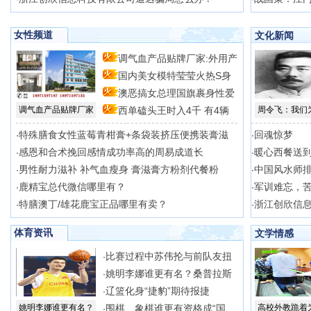
女性频道
文化新闻
调气血产品贴牌厂家:外用产
国内美女模特莹莹火热S身
澳恶搞女总理国旗裹身性爱
型
调气血产品贴牌厂家
西单磕头王时入4千 有4辆
周令飞：我们
场
特殊膳食女性蓝莓青柑膏+条袋装挤压便携装膏滋
回魂惊梦
·
·
感恩和合术挽回感情成功率高的周易成道长
暖心西餐送
·
·
男性耐力滋补 补气血瘦身 膏滋膏方粉剂代餐粉
中国风水师
·
·
鹿精宝总代微信哪里有？
军训难忘，
·
·
特膳澳丁/雄花鹿宝正品哪里有卖？
浙江创欣信
·
·
体育资讯
文学情感
比赛过程中苏伟抡与前队友扭
·
姚明李娜谁更有名？桑普拉斯
·
辽篮化身“捷豹”期待报捷
·
姚明李娜谁更有名？
围棋、象棋谁更有资格成“国
高校外教跪着
·