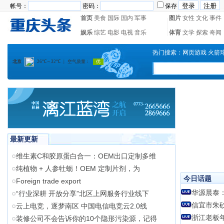
帐号：
密码：
保存
首页
美食
国际
国内
军事
图片
女性
文化
事件
娱乐
综艺
电影
电视
音乐
体育
文学
探索
奇闻
热门搜索：
网页游戏
火箭
最新更新
维生素C和胶原蛋白合一：OEM出口定制多维
纯植物 + 人参牡蛎！OEM 定制片剂，为
今日话题
Foreign trade export
华源晨泰
“行业深耕 开放分享”北区上网服务行业线下
信宜市朱
云上电竞，逐梦南区 中国电信电竞云2.0线
浙江老板年
装修公司不会告诉你的10个隐形污染源，记得