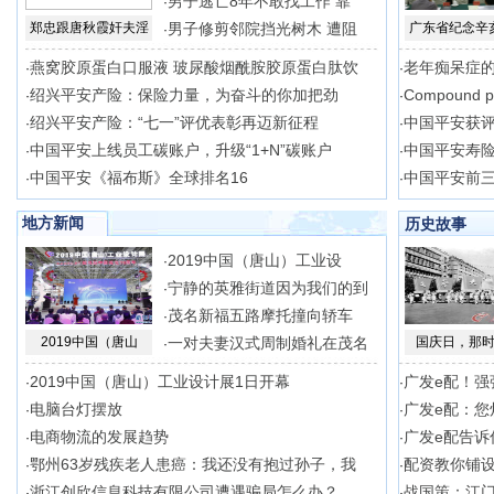
男子逃亡8年不敢找工作 靠
·
郑忠跟唐秋霞奸夫淫
男子修剪邻院挡光树木 遭阻
广东省纪念辛
·
燕窝胶原蛋白口服液 玻尿酸烟酰胺胶原蛋白肽饮
老年痴呆症
·
·
绍兴平安产险：保险力量，为奋斗的你加把劲
Compound p
·
·
绍兴平安产险：“七一”评优表彰再迈新征程
中国平安获评
·
·
中国平安上线员工碳账户，升级“1+N”碳账户
中国平安寿
·
·
中国平安《福布斯》全球排名16
中国平安前
·
·
地方新闻
历史故事
2019中国（唐山）工业设
·
宁静的英雅街道因为我们的到
·
茂名新福五路摩托撞向轿车
·
2019中国（唐山
一对夫妻汉式周制婚礼在茂名
国庆日，那
·
2019中国（唐山）工业设计展1日开幕
广发e配！强
·
·
电脑台灯摆放
广发e配：您
·
·
电商物流的发展趋势
广发e配告诉
·
·
鄂州63岁残疾老人患癌：我还没有抱过孙子，我
配资教你铺
·
·
浙江创欣信息科技有限公司遭遇骗局怎么办？
战国策：江
·
·