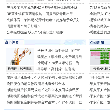
庆祝欧宝电竞成为EHOME电子竞技俱乐部全球
7月2日暴雨
·
·
RB莱比锡官宣两笔收购，同属巴萨青训出品
金融巨头-广
·
·
火狐体育：莱比锡-记录缔造者！德媒给予全员好
是谁成就了
·
·
润唇膏哪个牌子好呢？
青春的微笑--
·
·
公牛险胜掘金 状元27分狼队遭10连败
悉数走过的
·
·
占卜算命
企业新闻
学校贫困生助学金是用在“官
·
魏英杰：李小棚办免费园是战
·
徐明轩：70天塔吊讨薪，为
·
徐明轩：70天塔吊
马涤明：高利贷“8亿官银”
代餐粉贴牌 
·
感恩周易成道长，个人挽回案例，分享给那些为感
“行业深耕 
·
·
挽回变心的老公教程周易成道长和合术
绍兴平安产
·
·
感情危机后找周易成道长做和合术挽回成功经历
绍兴平安产险
·
·
感谢挽回感情和合术成功率最高的刘祖舆道长帮我
平安产险：
·
·
挽回感情复合的神秘和合术巫术，不得不说的一些
平安产险：
·
·