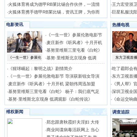
火狐体育将成为德甲RB莱比锡合作伙伴，一流情
王力宏登浙卫
·
·
火狐体育携手德甲RB莱比锡，资讯王牌，为你而
巨星私服沈阳
·
·
电影资讯
热播电视
《一生一世》参展伦敦电影节
·
麦庄新作《听风者》十月开机
·
基努里维斯三里屯看《白蛇》
·
《一生一世》参展伦
基努·里维斯北京现身 低调
东方卫视首播
·
《猩球崛起：黎明之战》剧情简介
吃了霸郎会
·
·
《一生一世》参展伦敦电影节 导演获新锐女导演
东方卫视首播
·
·
麦庄新作《听风者》十月开机 梁朝伟周迅加盟
《男人帮》官
·
·
基努里维斯三里屯看《白蛇》 杨子：我们底气足
深圳卫视全
·
·
基努·里维斯北京现身 低调观影《白蛇传说》
《命运交响
·
·
维权新闻
调查追踪
郑忠跟唐秋霞奸夫淫妇 大传
·
商业间谍病毒活跃网上 当心
·