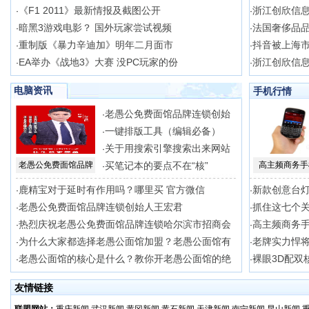
《F1 2011》最新情报及截图公开
浙江创欣信
·
·
暗黑3游戏电影？ 国外玩家尝试视频
法国奢侈品
·
·
重制版《暴力辛迪加》明年二月面市
抖音被上海
·
·
EA举办《战地3》大赛 没PC玩家的份
浙江创欣信
·
·
电脑资讯
手机行情
老愚公免费面馆品牌连锁创始
·
一键排版工具（编辑必备）
·
关于用搜索引擎搜索出来网站
·
老愚公免费面馆品牌
买笔记本的要点不在“核”
高主频商务手
·
鹿精宝对于延时有作用吗？哪里买 官方微信
新款创意台灯
·
·
老愚公免费面馆品牌连锁创始人王宏君
抓住这七个
·
·
热烈庆祝老愚公免费面馆品牌连锁哈尔滨市招商会
高主频商务手
·
·
为什么大家都选择老愚公面馆加盟？老愚公面馆有
老牌实力悍将
·
·
老愚公面馆的核心是什么？教你开老愚公面馆的绝
裸眼3D配双核
·
·
友情链接