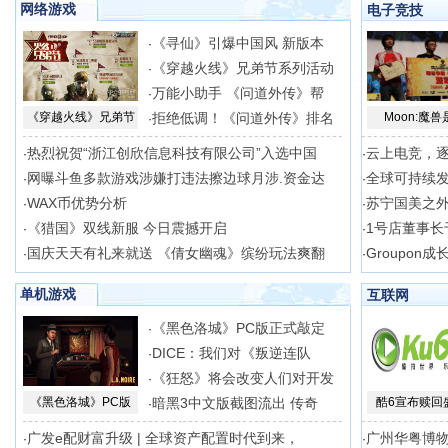
网络游戏
电子竞技
《寻仙》引爆中国风 新版本
·
《穿越火线》兄弟节系列活动
·
万能小助手 《问道外传》帮
·
《穿越火线》兄弟节
拒绝低调！《问道外传》排名
Moon:魔兽
·
热烈祝贺“浙江创欣信息科技有限公司”入选中国
云上电竞，逐
·
·
网曝斗鱼多款游戏涉嫌打违法擦边球月涉.资金达
全球可持续
·
·
WAX币优势分析
苏宁国美之外
·
·
《猎国》双线新服 今日震撼开启
1号店董事长
·
·
国庆天天有礼来就送 《倩女幽魂》缤纷玩法爽翻
Groupon
·
·
单机游戏
互联网
《黑色洛城》PC版正式敲定
·
DICE：我们对《叛逆连队
·
《狂怒》将会改变人们对开发
·
《黑色洛城》PC版
暗黑3中文版截图流出 传奇
酷6宣布赎回
·
广发e配财富升级 | 全球资产配置时代到来，
广州华粤博
·
·