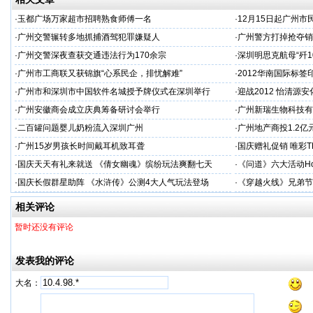
·
玉都广场万家超市招聘熟食师傅一名
·
12月15日起广州
·
广州交警辗转多地抓捕酒驾犯罪嫌疑人
·
广州警方打掉抢夺销
·
广州交警深夜查获交通违法行为170余宗
·
深圳明思克航母“歼1
·
广州市工商联又获锦旗“心系民企，排忧解难”
·
2012华南国际标签
·
广州市和深圳市中国软件名城授予牌仪式在深圳举行
·
迎战2012 怡清源
·
广州安徽商会成立庆典筹备研讨会举行
·
广州新瑞生物科技有
·
二百罐问题婴儿奶粉流入深圳广州
·
广州地产商投1.2亿
·
广州15岁男孩长时间戴耳机致耳聋
·
国庆赠礼促销 唯彩T
·
国庆天天有礼来就送 《倩女幽魂》缤纷玩法爽翻七天
·
《问道》六大活动Ho
·
国庆长假群星助阵 《水浒传》公测4大人气玩法登场
·
《穿越火线》兄弟节
相关评论
暂时还没有评论
发表我的评论
大名：