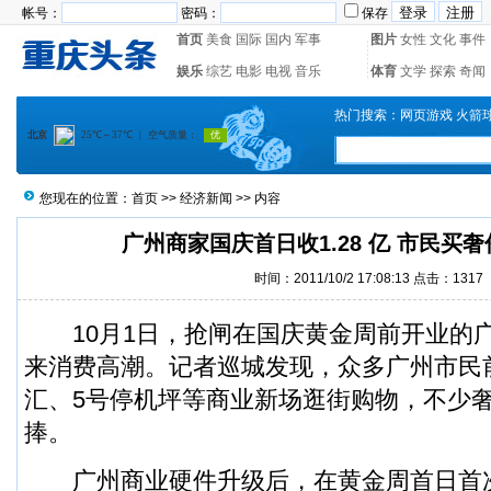
帐号：
密码：
保存
首页
美食
国际
国内
军事
图片
女性
文化
事件
娱乐
综艺
电影
电视
音乐
体育
文学
探索
奇闻
热门搜索：
网页游戏
火箭
您现在的位置：
首页
>>
经济新闻
>> 内容
广州商家国庆首日收1.28 亿 市民买
时间：2011/10/2 17:08:13 点击：1317
10月1日，抢闸在国庆黄金周前开业的
来消费高潮。记者巡城发现，众多广州市民
汇、5号停机坪等商业新场逛街购物，不少
捧。
广州商业硬件升级后，在黄金周首日首