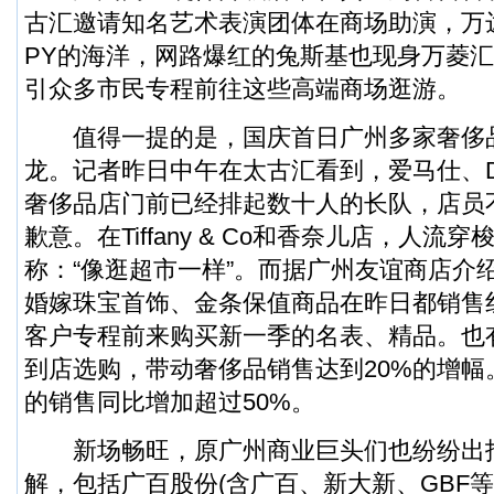
古汇邀请知名艺术表演团体在商场助演，万达
PY的海洋，网路爆红的兔斯基也现身万菱
引众多市民专程前往这些高端商场逛游。
值得一提的是，国庆首日广州多家奢侈
龙。记者昨日中午在太古汇看到，爱马仕、Dior
奢侈品店门前已经排起数十人的长队，店员
歉意。在Tiffany & Co和香奈儿店，人流
称：“像逛超市一样”。而据广州友谊商店介
婚嫁珠宝首饰、金条保值商品在昨日都销售红
客户专程前来购买新一季的名表、精品。也
到店选购，带动奢侈品销售达到20%的增幅
的销售同比增加超过50%。
新场畅旺，原广州商业巨头们也纷纷出
解，包括广百股份(含广百、新大新、GBF