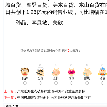
城百货、摩登百货、美东百货、东山百货在
日共创下1.28亿元的销售业绩，同比增幅在1
孙晶、李展敏、关欣
请选择您看到这篇文章时的心情: 已有
0
人表态：
0
0
0
0
0
0
惊讶
欠揍
支持
很棒
愤怒
搞笑
上一篇：
广东近海生态破坏严重 多种海产品重金属超标
下一篇：
中国PMI指数连升两月 分析师称利好通胀预期下行
相关文章