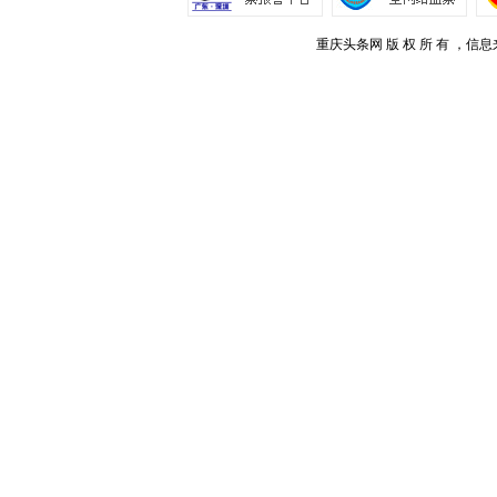
重庆头条网 版 权 所 有 ，信息