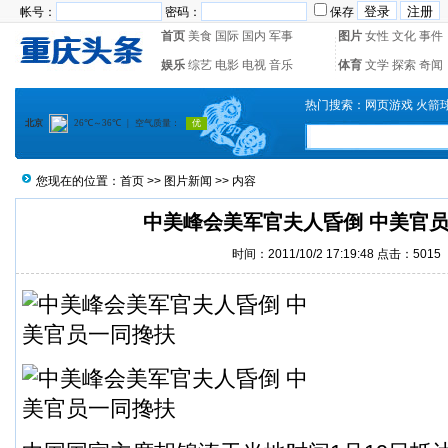
帐号：
密码：
保存
首页
美食
国际
国内
军事
图片
女性
文化
事件
娱乐
综艺
电影
电视
音乐
体育
文学
探索
奇闻
热门搜索：
网页游戏
火箭
您现在的位置：
首页
>>
图片新闻
>> 内容
中美峰会美军官夫人昏倒 中美官
时间：2011/10/2 17:19:48 点击：5015