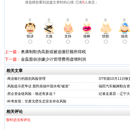
请选择您看到这篇文章时的心情: 已有
0
人表态：
0
0
0
0
0
0
惊讶
欠揍
支持
很棒
愤怒
搞笑
上一篇：
奥康制鞋伪高新或被追缴巨额所得税
下一篇：
金磊股份涉嫌少计管理费用虚增利润
相关文章
·
商业银行的国别风险管理
·
ST华源10月11日
·
风险提示惹争议 股民祝福中国水电“破发”
·
福田汽车戴姆勒合资
·
房企资金链风险：狼还有多远？
·
记者走基层：辽宁大
·
科考发现：甘肃戈壁生态安全存在风险
相关评论
暂时还没有评论