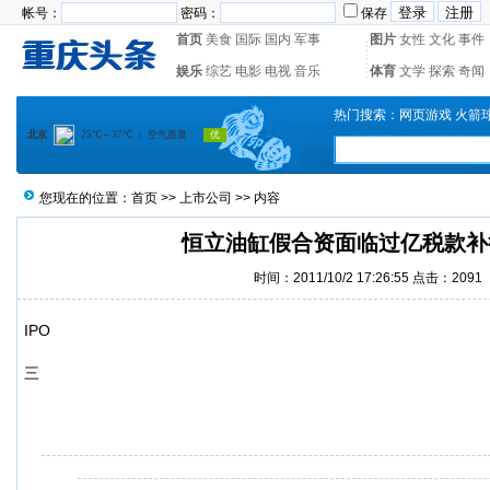
帐号：
密码：
保存
首页
美食
国际
国内
军事
图片
女性
文化
事件
娱乐
综艺
电影
电视
音乐
体育
文学
探索
奇闻
热门搜索：
网页游戏
火箭
您现在的位置：
首页
>>
上市公司
>> 内容
恒立油缸假合资面临过亿税款补
时间：2011/10/2 17:26:55 点击：2091
IPO
三