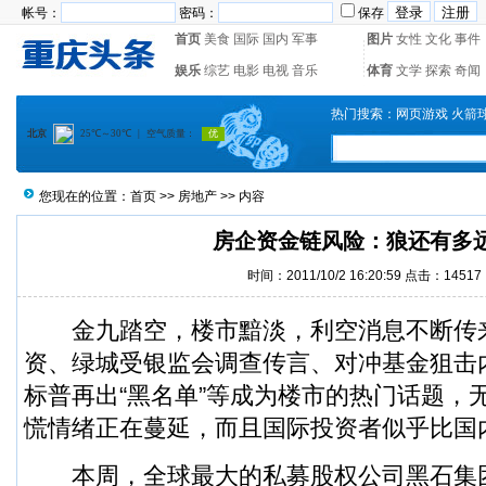
帐号：
密码：
保存
首页
美食
国际
国内
军事
图片
女性
文化
事件
娱乐
综艺
电影
电视
音乐
体育
文学
探索
奇闻
热门搜索：
网页游戏
火箭
您现在的位置：
首页
>>
房地产
>> 内容
房企资金链风险：狼还有多
时间：2011/10/2 16:20:59 点击：14517
金九踏空，楼市黯淡，利空消息不断传
资、绿城受银监会调查传言、对冲基金狙击
标普再出“黑名单”等成为楼市的热门话题，
慌情绪正在蔓延，而且国际投资者似乎比国
本周，全球最大的私募股权公司黑石集