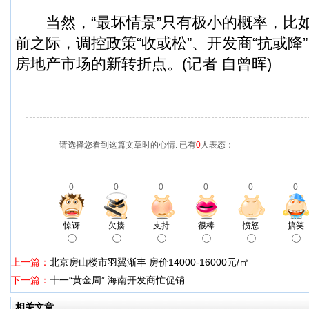
当然，“最坏情景”只有极小的概率，比
前之际，调控政策“收或松”、开发商“抗或降
房地产市场的新转折点。(记者 自曾晖)
请选择您看到这篇文章时的心情: 已有
0
人表态：
0
0
0
0
0
0
惊讶
欠揍
支持
很棒
愤怒
搞笑
上一篇：
北京房山楼市羽翼渐丰 房价14000-16000元/㎡
下一篇：
十一“黄金周” 海南开发商忙促销
相关文章