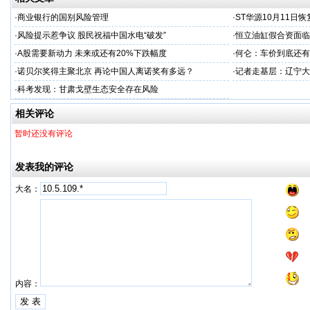
·
商业银行的国别风险管理
·
ST华源10月11日
·
风险提示惹争议 股民祝福中国水电“破发”
·
恒立油缸假合资面临
·
A股需要新动力 未来或还有20%下跌幅度
·
何仑：车价到底还有
·
诺贝尔奖得主聚北京 再论中国人离诺奖有多远？
·
记者走基层：辽宁大
·
科考发现：甘肃戈壁生态安全存在风险
相关评论
暂时还没有评论
发表我的评论
大名：
内容：