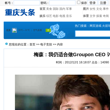
帐号：
密码：
保存
首页
美食
国际
国内
军事
图片
女性
文化
事件
娱乐
综艺
电影
电视
音乐
体育
文学
探索
奇闻
热门搜索：
网页游戏
火箭
您现在的位置：
首页
>>
电子竞技
>> 内容
梅森：我仍适合做Groupon CEO
时间：2012/12/1 16:18:07 点击：14090