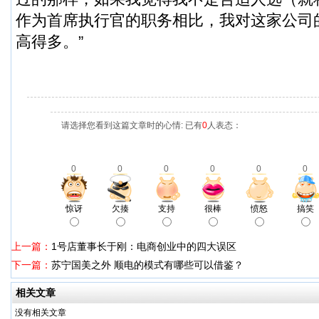
作为首席执行官的职务相比，我对这家公司
高得多。”
请选择您看到这篇文章时的心情: 已有
0
人表态：
0
0
0
0
0
0
惊讶
欠揍
支持
很棒
愤怒
搞笑
上一篇：
1号店董事长于刚：电商创业中的四大误区
下一篇：
苏宁国美之外 顺电的模式有哪些可以借鉴？
相关文章
没有相关文章