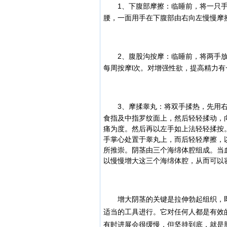
1、
下腹部摩擦：临睡前，将一只
腰，一面用手在下腹部由右向左慢慢摩
2、
腹股沟按摩：临睡前，将两手放
每周按摩l次。对增强性欲，提高精力有
3、
摩揉睾丸：将双手揉热，先用
食指及中指罗纹面上，然后轻轻揉动，向
痛为度。然后再以左手如上法轻轻揉按
手掌心处置于睾丸上，而后轻轻摩擦，
所推崇。
阴茎由三个海绵体腔组成。当
以慢慢增大这三个海绵体腔，从而可以
增大阴茎的关键是拉伸勃起组织，即
适当的工具进行。它对任何人都是有效
有时进展会很缓慢，但坚持到底，就是