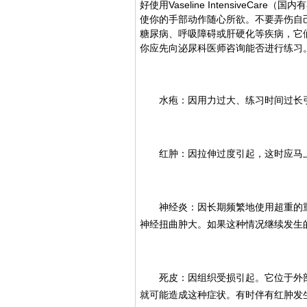
好使用Vaseline Intensive
Care（国
使你的手部动作随心所欲。
不要弄伤自
糖尿病、呼吸障碍或肝硬化等疾病，它
你应先向泌尿科医师咨询能否进行练习
水疱：因用力过大、练习时间过长引
红肿：因拉伸过度引起，这时应马上
神经炎：因长期频繁地使用超重的重
神经扭曲肿大。如果这种情况继续发生
死皮：因组织受损引起。它位于外部
就可能造成这种症状。有时伴有红肿发