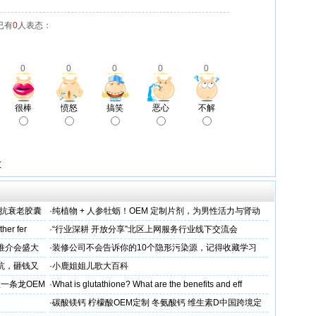
已有
0
人表态：
0
0
0
0
0
很棒
愤怒
搞笑
恶心
不解
放
维抗衰老胶囊
·
纯植物 + 人参牡蛎！OEM 定制片剂，为男性活力与肾动
力保驾护航
her fer
·
“行业深耕 开放分享”北区上网服务行业线下交流会
下推介会盛大
·
装修公司不会告诉你的10个隐形污染源，记得收藏学习
坑，砸钱又
·
小鹿姐姐儿歌大百科
一条龙OEM
·
What is glutathione? What are the benefits and eff
·
碳酸镁钙 柠檬酸OEM定制 冬氨酸钙 维生素D中国跨境定