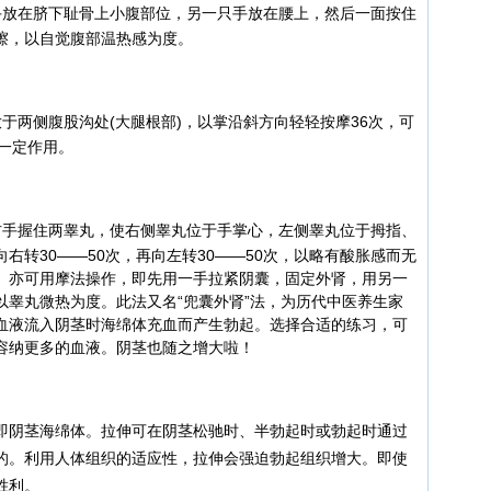
手放在脐下耻骨上小腹部位，另一只手放在腰上，然后一面按住
擦，以自觉腹部温热感为度。
于两侧腹股沟处(大腿根部)，以掌沿斜方向轻轻按摩36次，可
一定作用。
右手握住两睾丸，使右侧睾丸位于手掌心，左侧睾丸位于拇指、
右转30——50次，再向左转30——50次，以略有酸胀感而无
。亦可用摩法操作，即先用一手拉紧阴囊，固定外肾，用另一
以睾丸微热为度。此法又名“兜囊外肾”法，为历代中医养生家
血液流入阴茎时海绵体充血而产生勃起。选择合适的练习，可
容纳更多的血液。阴茎也随之增大啦！
阴茎海绵体。拉伸可在阴茎松驰时、半勃起时或勃起时通过
的。利用人体组织的适应性，拉伸会强迫勃起组织增大。即使
胜利。