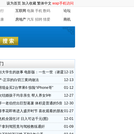
设为首页
加入收藏
繁体中文
wap手机访问
银行
互联网
电脑
手机
数码
论坛
健康
房地产
汽车
招聘
情爱
商机
门
与大学生的故事 电影版：一生一世（谢霆
12-15
产-正宗的白切三黄鸡做法
12-13
现金买2台苹果6 惊险“iPhone哥”
01-12
次结婚孩子均非亲生 帮人养女9年
12-27
界一老伯挖出巨型葛薯 体积是普通的5倍
12-30
排李花即将进入盛开时节 喜欢观看的朋友
01-27
过
飞机全国乞讨 日入可达千元(图)
12-01
于拿到驾照竟与驾校教练通奸
01-09