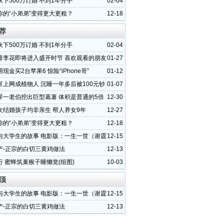
下500万订婚 不到1年分手
02-04
你的“小弟弟”变得更大更粗？
12-18
荐
下500万订婚 不到1年分手
02-04
排李花即将进入盛开时节 喜欢观看的朋友
01-27
过
现金买2台苹果6 惊险“iPhone哥”
01-12
宵上网成植物人 沉睡一年多后被100元钞
01-07
界一老伯挖出巨型葛薯 体积是普通的5倍
12-30
次结婚孩子均非亲生 帮人养女9年
12-27
你的“小弟弟”变得更大更粗？
12-18
与大学生的故事 电影版：一生一世（谢霆
12-15
产-正宗的白切三黄鸡做法
12-13
行 蜜蜂筑巢猴子睡懒觉(组图)
10-03
顶
与大学生的故事 电影版：一生一世（谢霆
12-15
产-正宗的白切三黄鸡做法
12-13