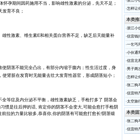
·
浙江小伙
体怀孕期间因药施用不当，影响雄性激素的分泌，先天不足；
·
怎样让
天发育不良；
本类推
·
浙江小伙
雄性激素、维生素E和相关蛋白营养不足，缺乏后天能量补
·
信宜钱
不容错
·
一乞丐用
·
小伙通
票唤醒
·
信宜北
使阴茎不能完全凸出，有部分内缩于腹内；性生活过度，身
·
男子两
，使肾脏在发育时无能量去壮大发育性器
官，形成阴茎短小；
·
怎样让
·
张二狗
锋演）
·
信宜特
不全等症及内分泌不平衡，雄性激素缺乏，
手枪打多了 阴茎会
·
太空旅
习惯是往后押的话, 肯定你的阴茎不会变大,
可能会愈打手枪阴
本类固
往前拉的力量比较多,恭喜你,你的阴茎有可能愈打愈长!
阴茎锻
·
张二狗
锋演）
·
信宜特