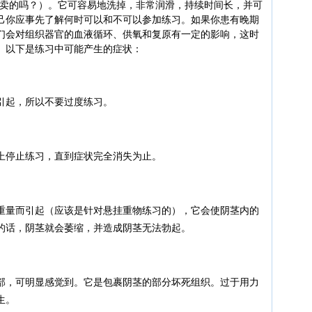
内有卖的吗？）。它可容易地洗掉，非常润滑，持续时间长，并可
己
你应事先了解何时可以和不可以参加练习。如果你患有晚期
们会对组织器官的血液循环、供氧和复原有一定的影响，这时
。以下是练习中可能产生的症状：
起，所以不要过度练习。
停止练习，直到症状完全消失为止。
量而引起（应该是针对悬挂重物练习的），它会使阴茎内的
的话，阴茎就会萎缩，并造成阴茎无法勃起。
，可明显感觉到。它是包裹阴茎的部分坏死组织。过于用力
生。