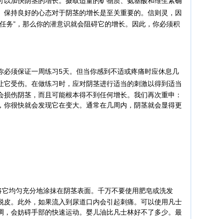
以加快阴茎的增长。摄取适量的矿物质、氨基酸和维生素确
。
保持良好的心态对于阴茎的增长是至关重要的。信则灵，因
的任务”，那么你的潜意识就会阻碍它的增长。因此，你必须积
必须保证一周练习5天。但当你感到不适或疼痛时应休息几
让它受伤。
在做练习时，应对阴茎进行适当的刺激以得到适当
会损伤阴茎，而且可能根本得不到任何增长。我们再次重申：
，你很快就会发现它在变大。通常在几周内，阴茎就会显得更
它均匀充分地涂抹在阴茎表面。
千万不要使用肥皂或洗发
脱皮。此外，如果流入到尿道口内会引起刺痛。
可以使用凡士
稠，会妨碍手部的快速运动。
婴儿油比凡士林好不了多少。
最