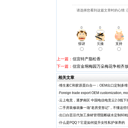
请选择您看到这篇文章时的心情: 
0
0
0
惊讶
欠揍
支持
上一篇：
信宜特产脂松香
下一篇：
信宜金垌梅园万朵梅花争相齐
相关文章
·
维生素C和胶原蛋白合一：OEM出口定制多
·
Foreign trade export OEM customization, mot
·
云上电竞，逐梦南区 中国电信电竞云2.0线
启幕
·
二手房装修就像一场“老房变形记”，不懂这些
糟心！看完这篇再开工
·
出口白芸豆代加工身材管理阻断碳水定制60粒
贴牌
·
什么是PQQ？它是如何提升女性私护保养的