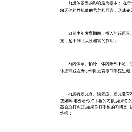
1)遗传基因的影响最为根本； 在母
缺乏健壮性机能的营养和原
素，形成先
2)青少年发育期间，摄入的锌原素、
充，起不到壮大性器官的作用；
3)内体寒、怕冷、体内阳气不足，致
体虚弱或在青少年刚发育期间手淫过频
4)患有睾丸炎、隐睾症、睾丸发育
变短吗,那要看你打手枪的习惯,如果你的
茎会愈打愈短,如果你打手枪的习惯是 ,
炼操：