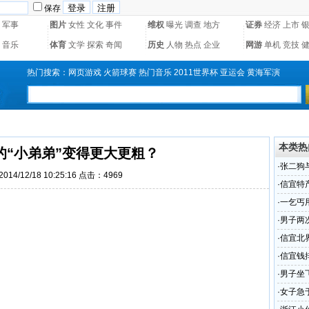
保存
军事
图片
女性
文化
事件
维权
曝光
调查
地方
证券
经济
上市
音乐
体育
文学
探索
奇闻
历史
人物
热点
企业
网游
单机
竞技
热门搜索：
网页游戏
火箭球赛
热门音乐
2011世界杯
亚运会
黄海军演
本类热
的“小弟弟”变得更大更粗？
·
张二狗
14/12/18 10:25:16 点击：4969
锋演）
·
信宜特
·
一乞丐用
·
男子两
·
信宜北
·
信宜钱
不容错
·
男子坐
·
女子急