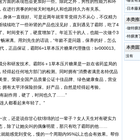
·
哪里有
这方面的表现也会更加好一些。除此之外，男性的性能力和环
·
日本藤
，在进行房事的时候天时地利人和也跟持久力有关系。
兵，身体一直很好。可是近两年就常常觉得力不从心，不仅精力
本类推
断续续吃了一些补肾的产品也没见好，直到遇见了霸郎，吃了4
·
做特膳
了。时间变长了，硬度增加了。年近五十的人，也能一次做个3
·
特膳澳
酣畅淋漓。用刘先生的话说，“年龄不是问题，保养的好，怎么
本类固
，正品保证，霸郎6+1草本压片糖果代理微信：br000013。
没有
成分和研发技术。霸郎6＋1草本压片糖果是一款在省药监局的
，经得起任何地方部门的检测。同时拥有“消费者满意名特优品
的美誉。荣获全国产品质量公证十佳品牌、绿色健康食品，营业
；拥有太平洋保险担保。好产品，自然是经得起考验。
有副作用，硬了，时间也久了……”
连人都看起来年轻了。”
一次，还是说你甘心软绵绵的过一辈子？女人天生对有硬实力
态，除了让她尖叫的偶像明星，那只有吃了霸郎的他……
7天就能感觉到变化，慢的一个周期内95%以上也会有效果。帮你