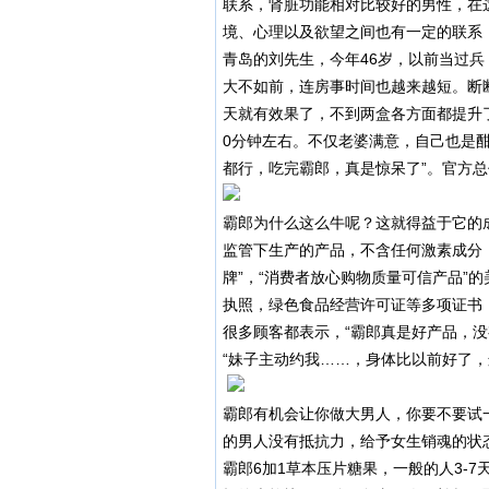
联系，肾脏功能相对比较好的男性，在
境、心理以及欲望之间也有一定的联系
青岛的刘先生，今年46岁，以前当过
大不如前，连房事时间也越来越短。断
天就有效果了，不到两盒各方面都提升
0分钟左右。不仅老婆满意，自己也是
都行，吃完霸郎，真是惊呆了”。官方总代
霸郎为什么这么牛呢？这就得益于它的
监管下生产的产品，不含任何激素成分
牌”，“消费者放心购物质量可信产品”
执照，绿色食品经营许可证等多项证书
很多顾客都表示，“霸郎真是好产品，没
“妹子主动约我……，身体比以前好了，
霸郎有机会让你做大男人，你要不要试
的男人没有抵抗力，给予女生销魂的状
霸郎6加1草本压片糖果，一般的人3-