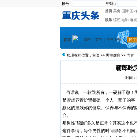
帐号：
密码：
首页
美食
国际
国内
娱乐
综艺
电影
电视
您现在的位置：
首页
>>
男性健康
>> 内容
霸郎吃
时间：20
俗话说，一软毁所有，一硬解千愁！男
是肾虚养肾护肾都是一个人一辈子的事
默化的摧残你的健康。保养与不保养的
弃。
那男性“续航”多久是正常？其实这个
这件事情，每个男性的时间都各不相同