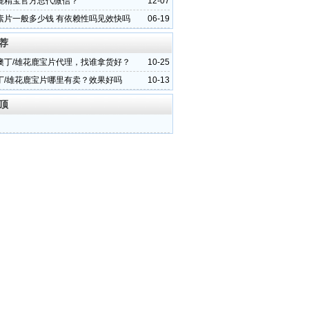
鹿精宝官方总代微信？
12-07
素片一般多少钱 有依赖性吗见效快吗
06-19
荐
澳丁/雄花鹿宝片代理，找谁拿货好？
10-25
丁/雄花鹿宝片哪里有卖？效果好吗
10-13
顶