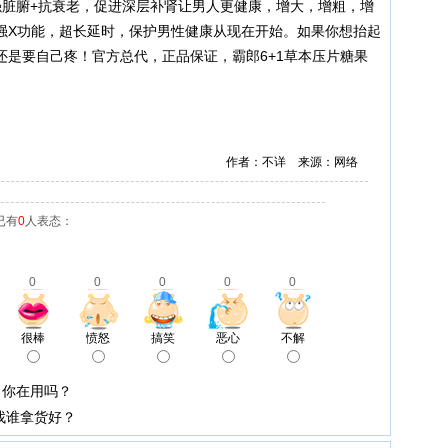
强脏腑+抗衰老，促进深层补肾让男人更健康，增大，增粗，增
强X功能，超长延时，保护男性健康从现在开始。如果你想抬起
还是要自己疼！官方总代，正品保证，霸郎6+1草本压片糖果
作者：不详 来源：网络
已有
0
人表态：
0
0
0
0
0
很棒
愤怒
搞笑
恶心
不解
，你在用吗？
找谁拿货好？