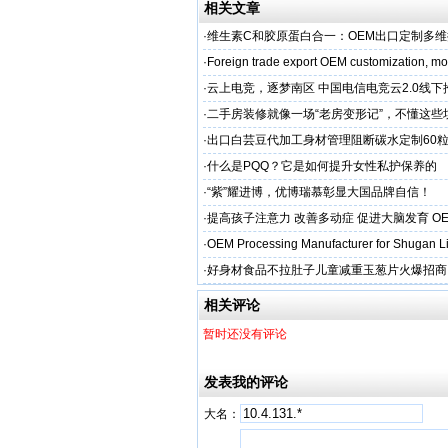
相关文章
·
维生素C和胶原蛋白合一：OEM出口定制多
·
Foreign trade export OEM customization, mot
·
云上电竞，逐梦南区 中国电信电竞云2.0线
启幕
·
二手房装修就像一场“老房变形记”，不懂这些
糟心！看完这篇再开工
·
出口白芸豆代加工身材管理阻断碳水定制60粒
贴牌
·
什么是PQQ？它是如何提升女性私护保养的
·
“紫”耀进博，优博瑞慕彰显大国品牌自信！
·
提高孩子注意力 改善多动症 促进大脑发育 O
·
OEM Processing Manufacturer for Shugan Li
·
好身材食品不拉肚子儿童减重玉葱片火爆招商
相关评论
暂时还没有评论
发表我的评论
大名：