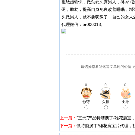
拒绝虚软快，做劲硬久真男人，补肾+
硬，助勃，提高自身免疫改善睡眠，增
头做男人，就不要犹豫了！自己的女人
代理微信：br000013。
请选择您看到这篇文章时的心情: 
0
0
0
惊讶
欠揍
支持
上一篇：
“三无”产品特膳澳丁/雄花鹿宝
下一篇：
做特膳澳丁/雄花鹿宝片代理，