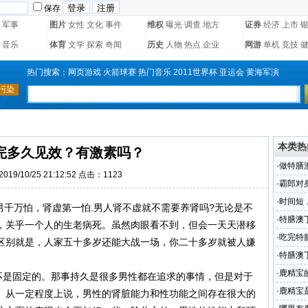
保存
军事
图片
女性
文化
事件
维权
曝光
调查
地方
证券
经济
上市
音乐
体育
文学
探索
奇闻
历史
人物
热点
企业
网游
单机
竞技
热门搜索：
网页游戏
火箭球赛
热门音乐
2011世界杯
亚运会
黄海军演
本类热
完多久见效？有激素吗？
·
做特膳
19/10/25 21:12:52 点击：1123
·
霸郎对
·
时间短
千万怕，肾虚第一怕.男人肾不虚就不需要养肾吗?无论是不
·
特膳澳
，关乎一个人的生老病死。虽然肉眼看不到，但会一天天潜移
·
吃完特
区别就是，人家五十多岁还能大战一场，你二十多岁就被人嫌
·
特膳澳
·
鹿精宝
也不是固定的。那事持久是很多男性都在追求的事情，但是对于
·
鹿精宝
。从一定程度上说，男性的肾脏能力和性功能之间存在很大的