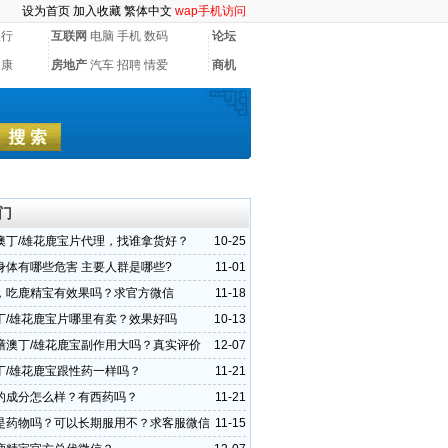
设为首页
加入收藏
繁体中文
wap手机访问
银行
互联网
电脑
手机
数码
论坛
健康
房地产
汽车
招聘
情爱
商机
门
澳丁/雄花鹿宝片代理，找谁拿货好？
10-25
身体有哪些危害 主要人群是哪些?
11-01
，吃鹿精宝有效果吗？求官方微信
11-18
丁/雄花鹿宝片哪里有卖？效果好吗
10-13
膳澳丁/雄花鹿宝副作用大吗？真实评价
12-07
丁/雄花鹿宝跟性药一样吗？
11-21
的成分怎么样？有西药吗？
11-21
是药物吗？可以长期服用不？求客服微信
11-15