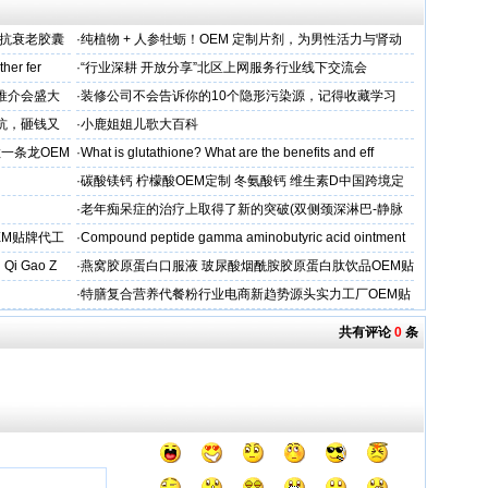
维抗衰老胶囊
·
纯植物 + 人参牡蛎！OEM 定制片剂，为男性活力与肾动
力保驾护航
her fer
·
“行业深耕 开放分享”北区上网服务行业线下交流会
下推介会盛大
·
装修公司不会告诉你的10个隐形污染源，记得收藏学习
坑，砸钱又
·
小鹿姐姐儿歌大百科
一条龙OEM
·
What is glutathione? What are the benefits and eff
·
碳酸镁钙 柠檬酸OEM定制 冬氨酸钙 维生素D中国跨境定
制
·
老年痴呆症的治疗上取得了新的突破(双侧颈深淋巴-静脉
吻合术)
EM贴牌代工
·
Compound peptide gamma aminobutyric acid ointment
 Qi Gao Z
·
燕窝胶原蛋白口服液 玻尿酸烟酰胺胶原蛋白肽饮品OEM贴
牌
·
特膳复合营养代餐粉行业电商新趋势源头实力工厂OEM贴
牌代工
共有评论
0
条