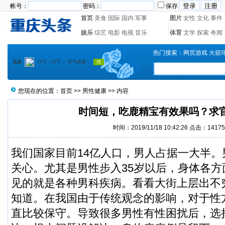
帐号：
密码：
保存
首页
美食
国际
国内
军事
图片
女性
文化
事件
娱乐
综艺
电影
电视
音乐
体育
文学
探索
奇闻
热门搜索：
网页游戏
火箭
您现在的位置：
首页
>>
男性健康
>> 内容
时间短，吃鹿精宝有效果吗？求
时间：2019/11/18 10:42:26 点击：14175
我们国家目前14亿人口，男人占据一大半
关心。尤其是男性步入35岁以后，身体各
见的就是各种男科疾病。看看大街上层出不
知道。
在我国由于传统观念的影响，对于性
直比较保守。导致很多男性有性困扰后，选