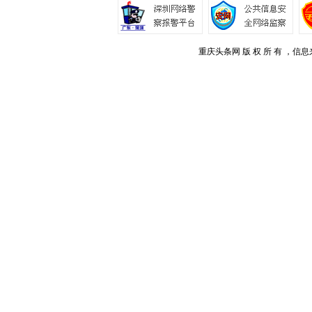
重庆头条网 版 权 所 有 ，信息