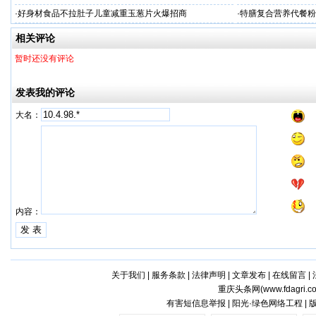
牌
·
好身材食品不拉肚子儿童减重玉葱片火爆招商
·
特膳复合营养代餐粉
牌代工
相关评论
暂时还没有评论
发表我的评论
大名：
内容：
关于我们
|
服务条款
|
法律声明
|
文章发布
|
在线留言
|
重庆头条网(
www.fdagri.c
有害短信息举报 | 阳光·绿色网络工程 |