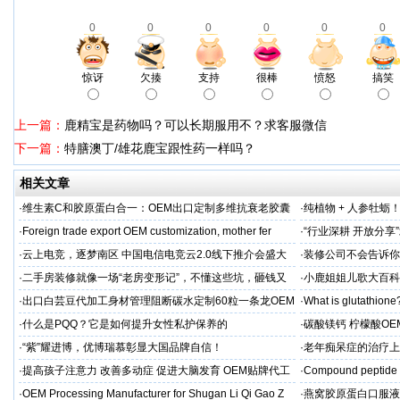
0
0
0
0
0
0
惊讶
欠揍
支持
很棒
愤怒
搞笑
上一篇：
鹿精宝是药物吗？可以长期服用不？求客服微信
下一篇：
特膳澳丁/雄花鹿宝跟性药一样吗？
相关文章
·
维生素C和胶原蛋白合一：OEM出口定制多维抗衰老胶囊
·
纯植物 + 人参牡蛎
力保驾护航
·
Foreign trade export OEM customization, mother fer
·
“行业深耕 开放分
·
云上电竞，逐梦南区 中国电信电竞云2.0线下推介会盛大
·
装修公司不会告诉你
启幕
·
二手房装修就像一场“老房变形记”，不懂这些坑，砸钱又
·
小鹿姐姐儿歌大百科
糟心！看完这篇再开工
·
出口白芸豆代加工身材管理阻断碳水定制60粒一条龙OEM
·
What is glutathione?
贴牌
·
什么是PQQ？它是如何提升女性私护保养的
·
碳酸镁钙 柠檬酸OE
制
·
“紫”耀进博，优博瑞慕彰显大国品牌自信！
·
老年痴呆症的治疗上
吻合术)
·
提高孩子注意力 改善多动症 促进大脑发育 OEM贴牌代工
·
Compound peptide 
·
OEM Processing Manufacturer for Shugan Li Qi Gao Z
·
燕窝胶原蛋白口服液