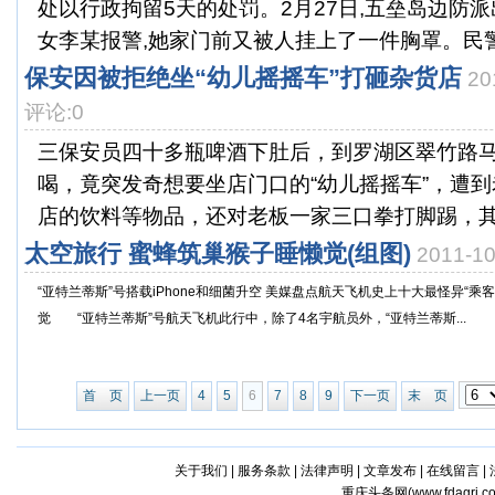
处以行政拘留5天的处罚。2月27日,五垒岛边防
女李某报警,她家门前又被人挂上了一件胸罩。民警.
保安因被拒绝坐“幼儿摇摇车”打砸杂货店
20
评论:0
三保安员四十多瓶啤酒下肚后，到罗湖区翠竹路
喝，竟突发奇想要坐店门口的“幼儿摇摇车”，遭
店的饮料等物品，还对老板一家三口拳打脚踢，其中
太空旅行 蜜蜂筑巢猴子睡懒觉(组图)
2011-1
“亚特兰蒂斯”号搭载iPhone和细菌升空 美媒盘点航天飞机史上十大最怪异“
觉 “亚特兰蒂斯”号航天飞机此行中，除了4名宇航员外，“亚特兰蒂斯...
首 页
上一页
4
5
6
7
8
9
下一页
末 页
关于我们
|
服务条款
|
法律声明
|
文章发布
|
在线留言
|
重庆头条网(
www.fdagri.c