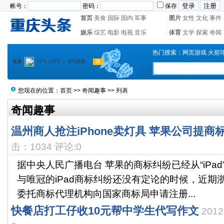
帐号：
密码：
保存
首页
美食
国际
国内
军事
图片
女性
文化
事件
娱乐
综艺
电影
电视
音乐
体育
文学
探索
奇闻
热门搜索：
网页游戏
火箭
您现在的位置：
首页
>>
奇闻趣事
>> 列表
奇闻趣事
温州商人抢注iPhone卖灯具 苹果公司提商
击：1034 评论:0
据中央人民广播电台 苹果的商标纠纷已经从“iPad”蔓
与唯冠的iPad商标纠纷还没有定论的时候，近期
委托商标代理机构向国家商标局申请注册...
快餐店打工仔收10元帮中学生代写作文
201