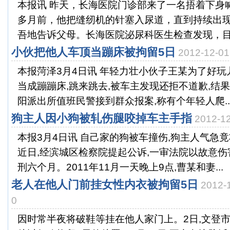
本报讯 昨天，长海医院门诊部来了一名捂着下身喊
多月前，他把缝纫机的针塞入尿道，直到持续出
吾地告诉父母。长海医院泌尿科医生检查发现，目前
小伙把他人车顶当蹦床被拘留5日
2012-12-
本报菏泽3月4日讯 年轻力壮小伙子王某为了好玩
当成蹦蹦床,跳来跳去,被车主发现还拒不道歉,结果
阳派出所值班民警接到群众报案,称有个年轻人爬..
狗主人因小狗被轧伤腿咬掉车主手指
2012-
本报3月4日讯 自己家的狗被车撞伤,狗主人气急
近日,经滨城区检察院提起公诉,一审法院以故意
刑六个月。2011年11月一天晚上9点,曹某和妻...
老人在他人门前挂女性内衣被拘留5日
2012
0
因时常半夜将破鞋等挂在他人家门上。2日,文登市