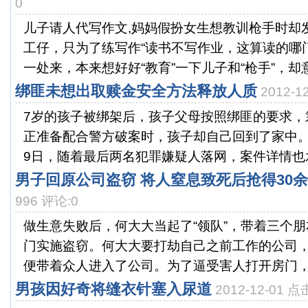
0
儿子请人代写作文,妈妈假扮女生想教训枪手时却
工仔，只为了练写作“读书不写作业，这算读的哪
一处来，本来想好好“教育”一下儿子和“枪手”，却意.
绑匪未想出取赎金安全方法释放人质
2012-
7岁的孩子被绑架后，孩子父母按照绑匪的要求，
正准备配合警方破案时，孩子却自己回到了家中。
9日，随着最后两名犯罪嫌疑人落网，案件详情也水
男子回原公司盗窃 将人窒息致死后抢得30
996 评论:0
做生意失败后，何大大当起了“领队”，带着三个
门实施盗窃。何大大要打劫自己之前工作的公司
便带着众人进入了公司。为了逼受害人打开房门，他
男孩因好奇将缝衣针塞入尿道
2012-12-01 