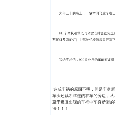
大年三十的晚上，一辆本田飞度车在山东
FIT车体从引擎仓与驾驶仓结合处完全断
两尾灯及两前灯）！驾驶坐椅随底盘严重
我绝不相信，900多公斤的车能有多坚
造成车祸的原因不明，但是车身断
车头还藕断丝连的在车的旁边，从
至于反复出现的车祸中车身断裂的
法！！！