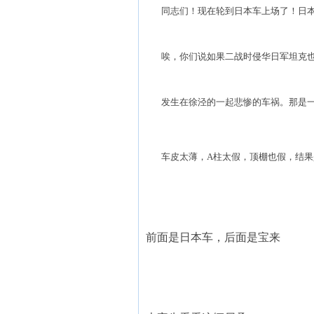
同志们！现在轮到日本车上场了！日本
唉，你们说如果二战时侵华日军坦克也
发生在徐泾的一起悲惨的车祸。那是一辆三
车皮太薄，A柱太假，顶棚也假，结果
前面是日本车，后面是宝来