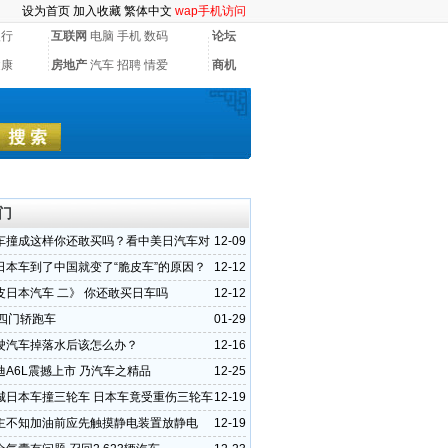
设为首页
加入收藏
繁体中文
wap手机访问
银行
互联网
电脑
手机
数码
论坛
健康
房地产
汽车
招聘
情爱
商机
门
车撞成这样你还敢买吗？看中美日汽车对
12-09
日本车到了中国就变了“脆皮车”的原因？
12-12
皮日本汽车 二》 你还敢买日车吗
12-12
T四门轿跑车
01-29
驶汽车掉落水后该怎么办？
12-16
迪A6L震撼上市 乃汽车之精品
12-25
城日本车撞三轮车 日本车竟受重伤三轮车
12-19
主不知加油前应先触摸静电装置放静电
12-19