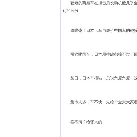
较短的两厢车在撞击后发动机舱几乎全
到20公分
跌眼镜！日本卡车与廉价中国车的碰
甭管哪国车，日本易拉罐都撞不过！因
某日，日本车撞啦！总说角度角度，这
集市人多，车不快，先给个全景大家看
看不清？给张大的