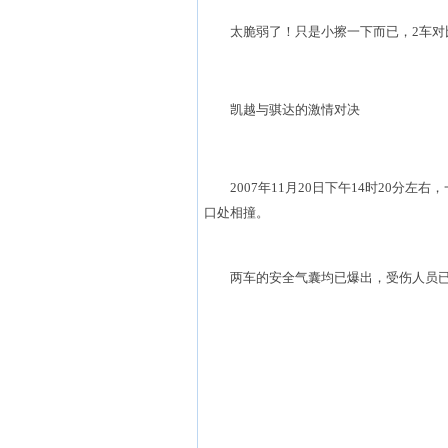
太脆弱了！只是小擦一下而已，2车对比
凯越与骐达的激情对决
2007年11月20日下午14时20分左
口处相撞。
两车的安全气囊均已爆出，受伤人员已