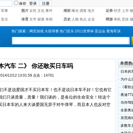
保存
军事
图片
女性
文化
事件
维权
曝光
调查
地方
证券
经济
上市
音乐
体育
文学
探索
奇闻
历史
人物
热点
企业
网游
单机
竞技
热门搜索：
网页游戏
火箭球赛
热门音乐
2011世界杯
亚运会
黄海军演
本类热
本汽车 二》 你还敢买日车吗
·
日本的
14/12/12 13:01:59 点击：14701
比
·
为什么
·
《看软
我们不是说爱国才不买日本车！也不是说日本车不好！它也有它
·
奥迪T
我们只谈质量，质量！我们谈的，是各位的生命安全！转这个
·
当你驾
买日本车的人来大谈爱国无异于对牛弹琴，而且本人也反对空
·
全新奥
·
东莞南
受轻伤
·
多数车