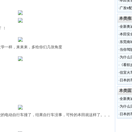
·
本田安全
·
广发e
本类推
·
全新奥
 ：
·
本田安全
·
东莞南
学一样，来来来，多给你们几张角度
受轻伤
·
当你驾
·
为什么
·
《看软
·
信宜火
·
日本的
比
不
本类固
·
全新奥
·
为什么
·
日本的
的电动自行车撞了，结果自行车没事，可怜的本田就这样了。。。
比