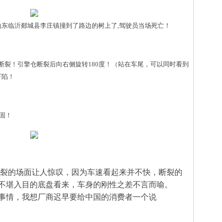
临沂郯城县李庄镇撞到了路边的树上了,驾驶员当场死亡！
裂！引擎仓断裂后向右侧旋转180度！（站在车尾，可以同时看到
下陷！
固！
裂的场面让人惊叹，因为车速看起来并不快，断裂的
不堪入目的底盘看来，车身的刚性之差不言而喻。
事情，我想厂商迟早要给中国的消费者一个说