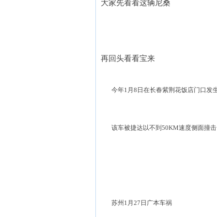
大家先看看这辆尼桑
再回头看看宝来
今年1月8日在长春紫荆花饭店门口发
该车被捷达以不到50KM速度侧面撞击
苏州1月27日广本车祸