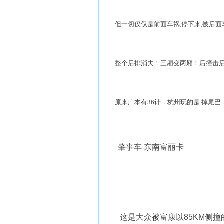
但一切仅仅是前面车祸,停下来,被后面车追
整个后排消失！三厢变两厢！后撞击后
原来广本有36计，杭州玩的是 掉尾巴，
肇事车 东南富丽卡
这是大众被富康以85KM侧撞的