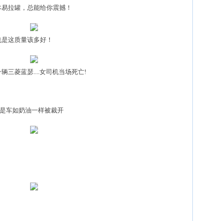
易拉罐，总能给你震撼！
是这质量该多好！
菱蓝瑟....女司机当场死亡!
是车如奶油一样被裁开