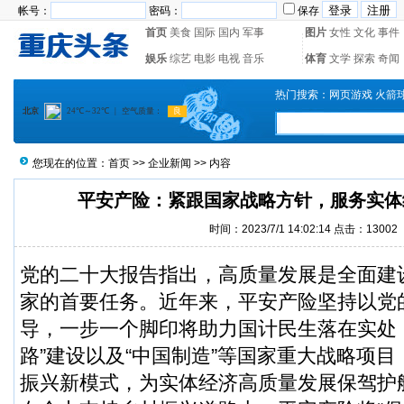
帐号：
密码：
保存
首页
美食
国际
国内
军事
图片
女性
文化
事件
娱乐
综艺
电影
电视
音乐
体育
文学
探索
奇闻
热门搜索：
网页游戏
火箭
您现在的位置：
首页
>>
企业新闻
>> 内容
平安产险：紧跟国家战略方针，服务实体
时间：2023/7/1 14:02:14 点击：13002
党的二十大报告指出，高质量发展是全面建
家的首要任务。近年来，平安产险坚持以党
导，一步一个脚印将助力国计民生落在实处
路”建设以及“中国制造”等国家重大战略项
振兴新模式，为实体经济高质量发展保驾护