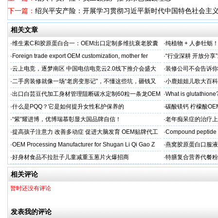
下一篇：
绍兴平安产险：开展学习贯彻习近平新时代中国特色社会主
相关文章
·
维生素C和胶原蛋白合一：OEM出口定制多维抗衰老胶囊
·
纯植物 + 人参牡蛎
力保驾护航
·
Foreign trade export OEM customization, mother fer
·
“行业深耕 开放分
·
云上电竞，逐梦南区 中国电信电竞云2.0线下推介会盛大
·
装修公司不会告诉你
启幕
·
二手房装修就像一场“老房变形记”，不懂这些坑，砸钱又
·
小鹿姐姐儿歌大百科
糟心！看完这篇再开工
·
出口白芸豆代加工身材管理阻断碳水定制60粒一条龙OEM
·
What is glutathione?
贴牌
·
什么是PQQ？它是如何提升女性私护保养的
·
碳酸镁钙 柠檬酸OE
制
·
“紫”耀进博，优博瑞慕彰显大国品牌自信！
·
老年痴呆症的治疗上
吻合术)
·
提高孩子注意力 改善多动症 促进大脑发育 OEM贴牌代工
·
Compound peptide 
·
OEM Processing Manufacturer for Shugan Li Qi Gao Z
·
燕窝胶原蛋白口服液
牌
·
好身材食品不拉肚子儿童减重玉葱片火爆招商
·
特膳复合营养代餐粉
牌代工
相关评论
暂时还没有评论
发表我的评论