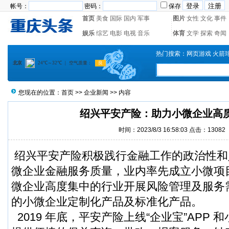
帐号：
密码：
保存
首页
美食
国际
国内
军事
图片
女性
文化
事件
娱乐
综艺
电影
电视
音乐
体育
文学
探索
奇闻
热门搜索：
网页游戏
火箭
您现在的位置：
首页
>>
企业新闻
>> 内容
绍兴平安产险：助力小微企业高
时间：2023/8/3 16:58:03 点击：13082
绍兴平安产险积极践行金融工作的政治性和
微企业金融服务质量，业内率先成立小微项
微企业高度集中的行业开展风险管理及服务
的小微企业定制化产品及标准化产品。
2019 年底，平安产险上线“企业宝”APP