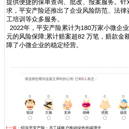
提供便捷的保单查询、批改、报案服务。针
求，平安产险还推出了企业风险防范、法律
工培训等众多服务。
2022年，平安产险累计为180万家小微企
元的风险保障;累计赔案超82 万笔，赔款金
障了小微企业的稳定经营。
请选择您看到这篇文章时的心情: 已有
0
人表态：
0
0
0
0
0
0
惊讶
欠揍
支持
很棒
愤怒
搞笑
上一篇：
绍兴平安产险：员工碳账户推动绿色低碳理念